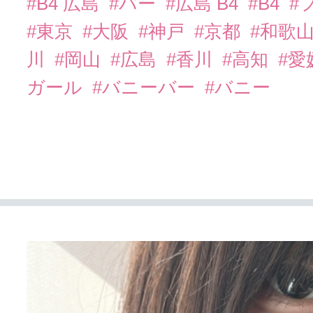
#B4 広島
#バー
#広島 B4
#B4
#
#東京
#大阪
#神戸
#京都
#和歌
川
#岡山
#広島
#香川
#高知
#愛
ガール
#バニーバー
#バニー