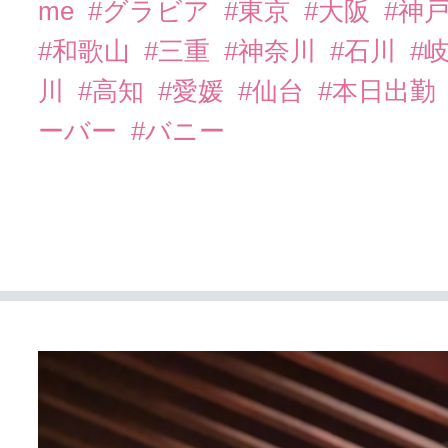
me
#グラビア
#東京
#大阪
#神
#和歌山
#三重
#神奈川
#石川
#
川
#高知
#愛媛
#仙台
#本日出勤
ーバー
#バニー