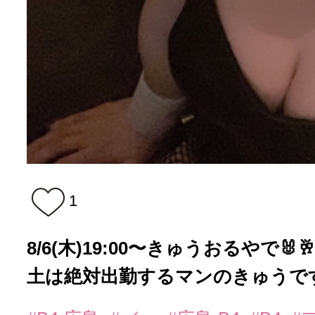
1
8/6(木)19:00〜きゅうおるやで🐰
土は絶対出勤するマンのきゅうです.