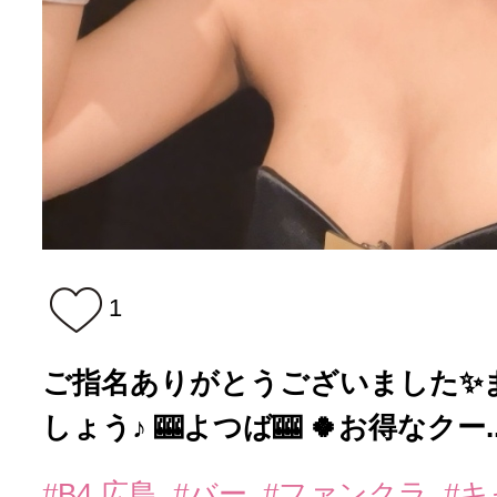
1
ご指名ありがとうございました✨
しょう♪ 🎰よつば🎰 🍀お得なクー..
#B4 広島
#バー
#ファンクラ
#