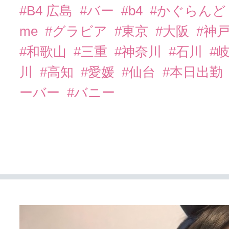
#B4 広島
#バー
#b4
#かぐらん
me
#グラビア
#東京
#大阪
#神
#和歌山
#三重
#神奈川
#石川
#
川
#高知
#愛媛
#仙台
#本日出勤
ーバー
#バニー