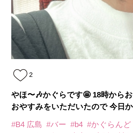
2
やほ〜🎶かぐらです🤩 18時から
おやすみをいただいたので 今日か..
#B4 広島
#バー
#b4
#かぐらん