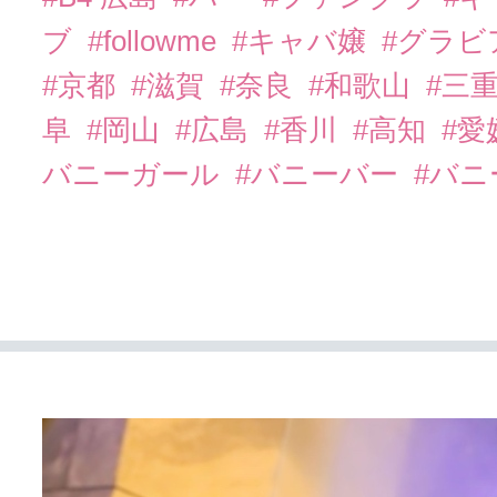
ブ
#followme
#キャバ嬢
#グラビ
#京都
#滋賀
#奈良
#和歌山
#三
阜
#岡山
#広島
#香川
#高知
#愛
バニーガール
#バニーバー
#バ