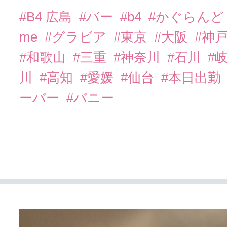
#B4 広島
#バー
#b4
#かぐらん
me
#グラビア
#東京
#大阪
#神
#和歌山
#三重
#神奈川
#石川
#
川
#高知
#愛媛
#仙台
#本日出勤
ーバー
#バニー