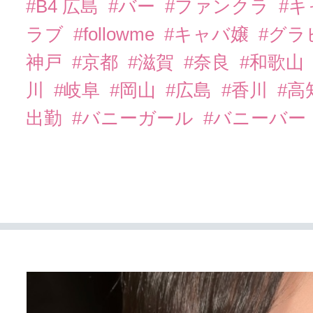
#B4 広島
#バー
#ファンクラ
#
ラブ
#followme
#キャバ嬢
#グラ
神戸
#京都
#滋賀
#奈良
#和歌山
川
#岐阜
#岡山
#広島
#香川
#高
出勤
#バニーガール
#バニーバー