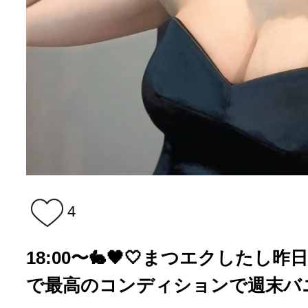
4
18:00〜🐇🖤🤍まつエクした
で最高のコンディションで週末バニ