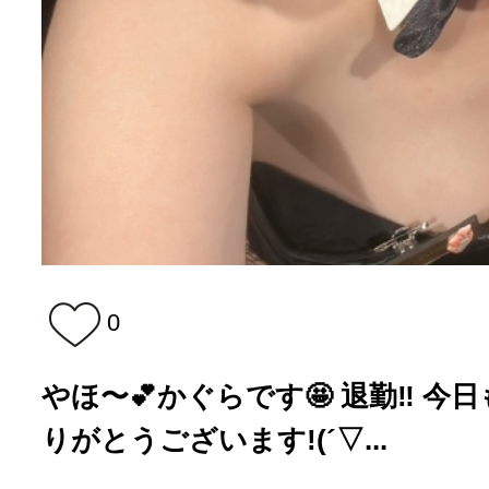
0
やほ〜💕かぐらです🤩 退勤‼️ 
りがとうございます!(´▽...