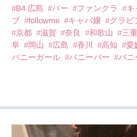
#B4 広島
#バー
#ファンクラ
#
ブ
#followme
#キャバ嬢
#グラビ
#京都
#滋賀
#奈良
#和歌山
#三
阜
#岡山
#広島
#香川
#高知
#愛
バニーガール
#バニーバー
#バ