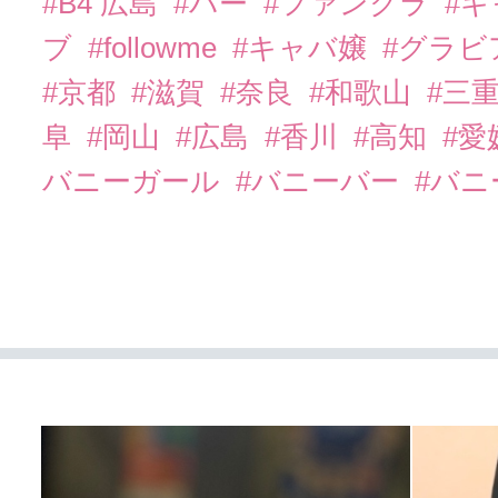
#B4 広島
#バー
#ファンクラ
#
ブ
#followme
#キャバ嬢
#グラビ
#京都
#滋賀
#奈良
#和歌山
#三
阜
#岡山
#広島
#香川
#高知
#愛
バニーガール
#バニーバー
#バ