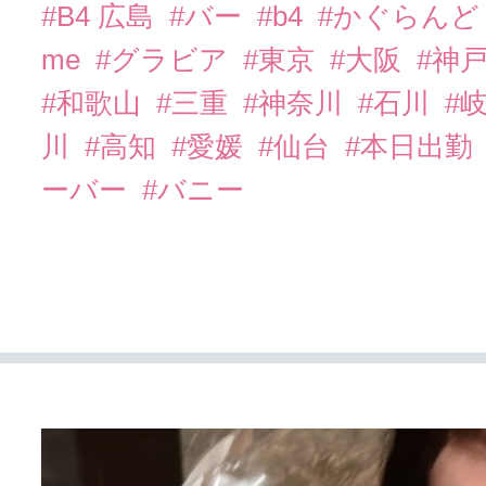
#B4 広島
#バー
#b4
#かぐらん
me
#グラビア
#東京
#大阪
#神
#和歌山
#三重
#神奈川
#石川
#
川
#高知
#愛媛
#仙台
#本日出勤
ーバー
#バニー