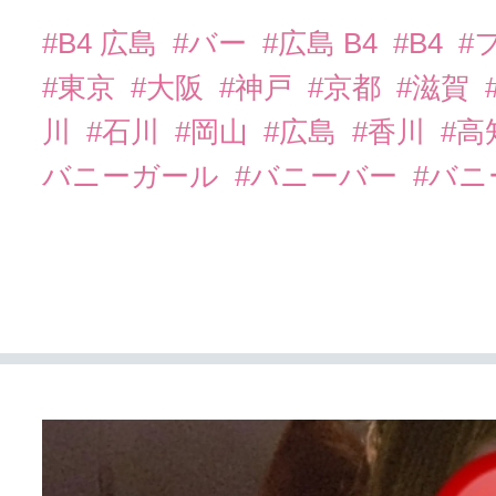
#B4 広島
#バー
#広島 B4
#B4
#
#東京
#大阪
#神戸
#京都
#滋賀
川
#石川
#岡山
#広島
#香川
#高
バニーガール
#バニーバー
#バ