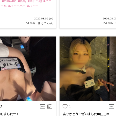
ラ
#followme
#広島
#本日出勤
#バニ
ガール
#バニーバー
#バニー
2026.08.05 (水)
2026.08.0
さくてぃん
B4 広島
B4 広島
2
1
勤しましたー！
ありがとうございましたm(_ _)m