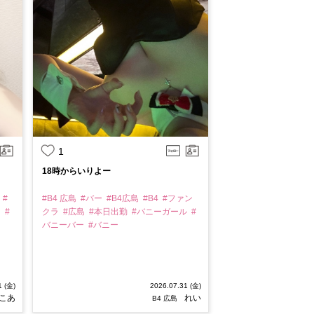
1
18時からいりよー
島
#
#B4 広島
#バー
#B4広島
#B4
#ファン
ー
#
クラ
#広島
#本日出勤
#バニーガール
#
バニーバー
#バニー
1 (金)
2026.07.31 (金)
こあ
れい
B4 広島