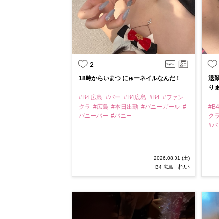
2
18時からいまつ にゅーネイルなんだ！
退
り
#B4 広島
#バー
#B4広島
#B4
#ファン
クラ
#広島
#本日出勤
#バニーガール
#
#B
バニーバー
#バニー
ク
#
2026.08.01 (土)
れい
B4 広島