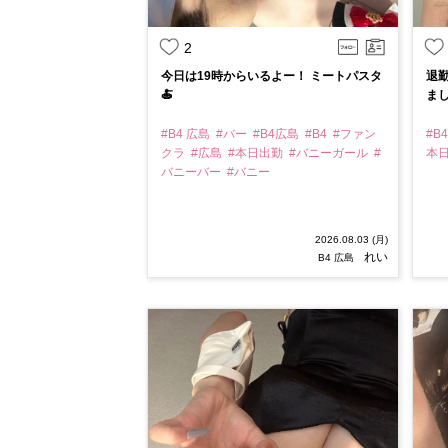
2
今日は19時からいるよー！ ミートパスタ
退
🍝
まし
#B4 広島
#バー
#B4広島
#B4
#ファン
#B
クラ
#広島
#本日出勤
#バニーガール
#
本
バニーバー
#バニー
2026.08.03 (月)
れい
B4 広島