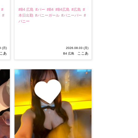
島
#
#B4 広島
#バー
#B4
#B4広島
#広島
#
ー
#
本日出勤
#バニーガール
#バニーバー
#
バニー
3 (月)
2026.08.03 (月)
こあ
ここあ
B4 広島