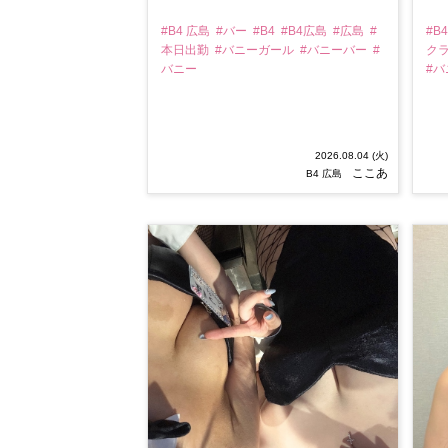
#B4 広島
#バー
#B4
#B4広島
#広島
#
#B
本日出勤
#バニーガール
#バニーバー
#
ク
バニー
#
2026.08.04 (火)
ここあ
B4 広島