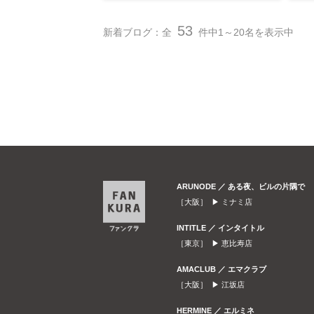
53
新着ブログ：全
件中1～20名を表示中
ARUNODE ／ ある夜、ビルの片隅で
［大阪］ ▶
ミナミ店
INTITLE ／ インタイトル
［東京］ ▶
恵比寿店
AMACLUB ／ エマクラブ
［大阪］ ▶
江坂店
HERMINE ／ エルミネ