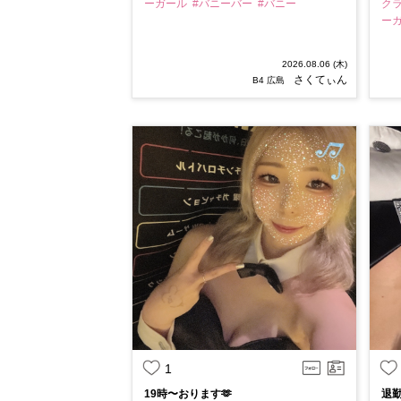
ーガール
#バニーバー
#バニー
ク
ー
2026.08.06 (木)
さくてぃん
B4 広島
1
19時〜おります🫶
退