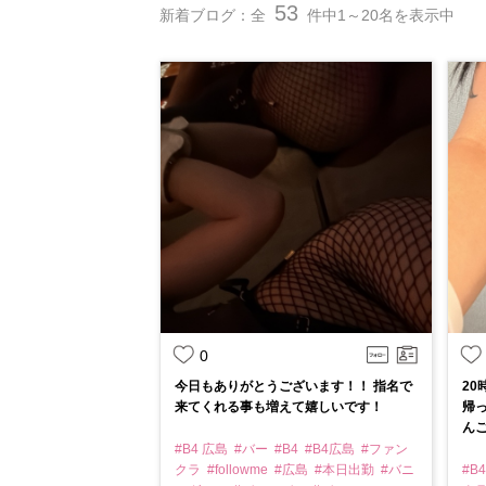
53
新着ブログ：全
件中1～20名を表示中
0
今日もありがとうございます！！ 指名で
20
来てくれる事も増えて嬉しいです！
帰
んご
#B4 広島
#バー
#B4
#B4広島
#ファン
クラ
#followme
#広島
#本日出勤
#バニ
#B