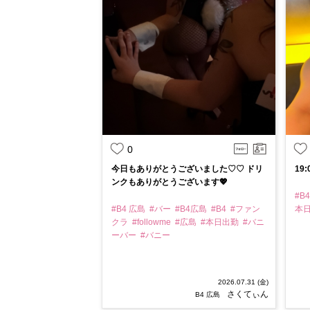
0
今日もありがとうございました♡♡ ドリ
19
ンクもありがとうございます💖
#B
#B4 広島
#バー
#B4広島
#B4
#ファン
本
クラ
#followme
#広島
#本日出勤
#バニ
ーバー
#バニー
2026.07.31 (金)
さくてぃん
B4 広島