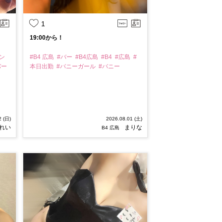
1
19:00から！
ン
#B4 広島
#バー
#B4広島
#B4
#広島
#
バー
本日出勤
#バニーガール
#バニー
2 (日)
2026.08.01 (土)
れい
まりな
B4 広島