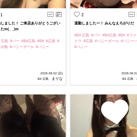
1
2
勤しました！ ご来店ありがとうござい
退勤しましたー！ みんなえろがりだ
たm(_ _)m
#B4 広島
#バー
#B4広島
#B4
#ファ
4 広島
#バー
#B4広島
#B4
#広島
#
クラ
#広島
#バニーガール
#バニー
日出勤
#バニーガール
#バニー
#バニー
2026.08.02 (日)
2026.08.0
まりな
B4 広島
B4 広島