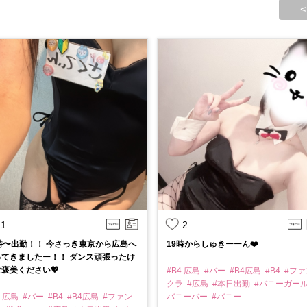
<
1
2
時〜出勤！！ 今さっき東京から広島へ
19時からしゅきーーん❤️
ってきましたー！！ ダンス頑張ったけ
褒美ください💖
#B4 広島
#バー
#B4広島
#B4
#ファ
クラ
#広島
#本日出勤
#バニーガー
4 広島
#バー
#B4
#B4広島
#ファン
バニーバー
#バニー