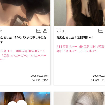
2
1
勤しました！B4のパスタの申し子にな
退勤しました！ 次回明日～！
ます
#B4 広島
#バー
#B4広島
#B4
#広
4 広島
#バー
#B4広島
#B4
#ファン
本日出勤
#バニーガール
#バニー
ラ
#広島
#バニーガール
#バニーバー
バニー
2026.08.01 (土)
2026.08.0
れい
ま
B4 広島
B4 広島