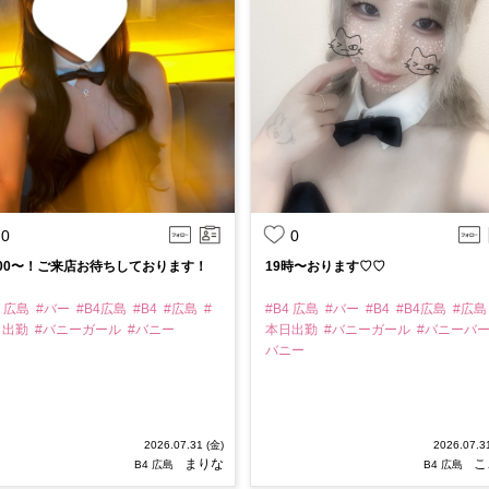
0
0
:00〜！ご来店お待ちしております！
19時〜おります♡♡
4 広島
#バー
#B4広島
#B4
#広島
#
#B4 広島
#バー
#B4
#B4広島
#広
日出勤
#バニーガール
#バニー
本日出勤
#バニーガール
#バニーバ
バニー
2026.07.31 (金)
2026.07.3
まりな
こ
B4 広島
B4 広島