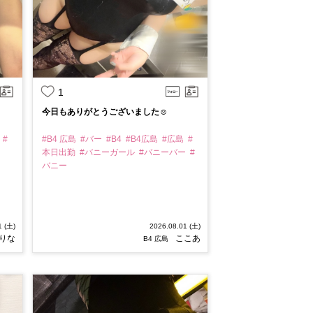
1
今日もありがとうございました☺️
島
#
#B4 広島
#バー
#B4
#B4広島
#広島
#
本日出勤
#バニーガール
#バニーバー
#
バニー
1 (土)
2026.08.01 (土)
りな
ここあ
B4 広島