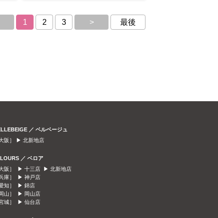
1
2
3
>
最後
ELLEBEIGE ／ ベルベージュ
大阪］ ▶
北新地店
ELOURS ／ ベロア
大阪］ ▶
十三店
▶
北新地店
兵庫］ ▶
神戸店
愛知］ ▶
錦店
岡山］ ▶
岡山店
宮城］ ▶
仙台店