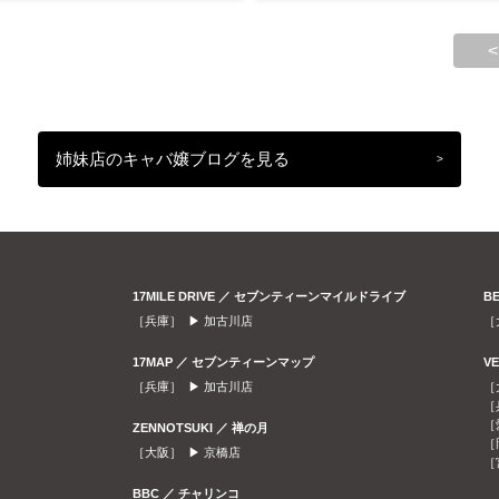
<
姉妹店のキャバ嬢ブログを見る
>
17MILE DRIVE ／ セブンティーンマイルドライブ
B
［兵庫］ ▶
加古川店
［
17MAP ／ セブンティーンマップ
V
［兵庫］ ▶
加古川店
［
［
［
ZENNOTSUKI ／ 禅の月
［
［大阪］ ▶
京橋店
［
BBC ／ チャリンコ