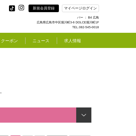
新規会員登録
マイページログイン
バー ： B4 広島
広島県広島市中区堀川町3-6 DOLCE堀川町1F
TEL.082-545-0018
クーポン
ニュース
求人情報
。