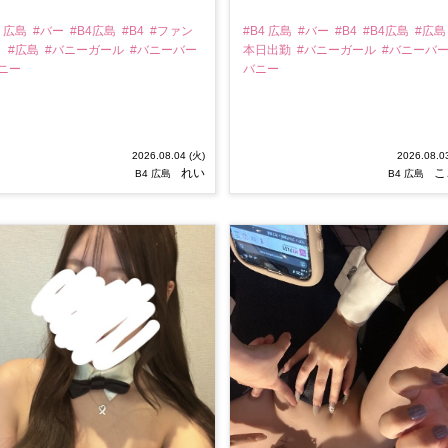
4 広島
#バー
#B4広島
#B4
#ファン
#B4 広島
#バー
#B4
#B4広島
#広
ラ
#広島
#バニーガール
#バニーバー
本日出勤
#バニーガール
#バニーバ
バニー
バニー
2026.08.04 (火)
2026.08.0
れい
こ
B4 広島
B4 広島