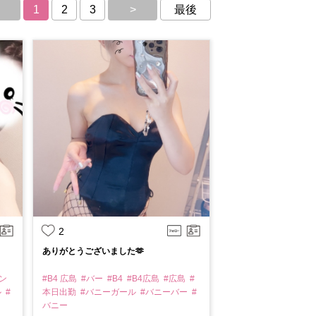
1
2
3
>
最後
2
ありがとうございました🫶
ン
#B4 広島
#バー
#B4
#B4広島
#広島
#
ル
#
本日出勤
#バニーガール
#バニーバー
#
バニー