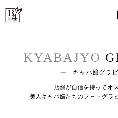
TOP
> キャバ嬢グラビア
KYABAJYO
G
ー キャバ嬢グラ
店舗が自信を持ってオ
美人キャバ嬢たちのフォトグラ
旧ファンクラ キャバ嬢グ